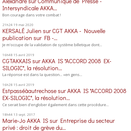
Alexandre
sur
Communiqué de Presse -
Intersyndicale AKKA...
Bon courage dans votre combat !
21h24
19
mai 2020
KERSALÉ Julien
sur
CGT AKKA - Nouvelle
publication sur FB -...
Je m'occupe de la validation de système billetique dont...
16h48
15
avril 2019
CGTAKKAIS
sur
AKKA IS "ACCORD 2008 EX-
SILOGIC", la résolution...
La réponse est dans la question... «en gens...
16h28
15
avril 2019
Estpasséàautrechose
sur
AKKA IS "ACCORD 2008
EX-SILOGIC", la résolution...
Ce serait bien d'englober également dans cette procédure...
18h44
13
sept. 2017
Marie-Jo AKKA IS
sur
Entreprise du secteur
privé : droit de grève du...