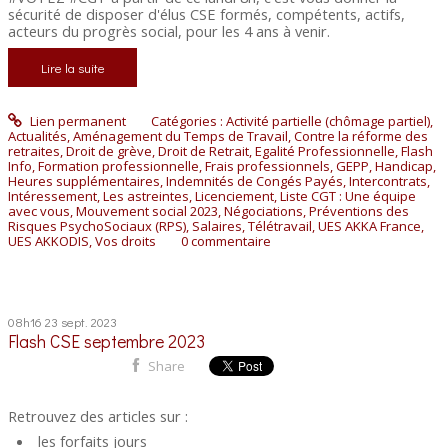
sécurité de disposer d'élus CSE formés, compétents, actifs,
acteurs du progrès social, pour les 4 ans à venir.
Lire la suite
Lien permanent
Catégories :
Activité partielle (chômage partiel)
,
Actualités
,
Aménagement du Temps de Travail
,
Contre la réforme des
retraites
,
Droit de grève
,
Droit de Retrait
,
Egalité Professionnelle
,
Flash
Info
,
Formation professionnelle
,
Frais professionnels
,
GEPP
,
Handicap
,
Heures supplémentaires
,
Indemnités de Congés Payés
,
Intercontrats
,
Intéressement
,
Les astreintes
,
Licenciement
,
Liste CGT : Une équipe
avec vous
,
Mouvement social 2023
,
Négociations
,
Préventions des
Risques PsychoSociaux (RPS)
,
Salaires
,
Télétravail
,
UES AKKA France
,
UES AKKODIS
,
Vos droits
0
commentaire
08h16
23
sept. 2023
Flash CSE septembre 2023
Share
Retrouvez des articles sur :
les forfaits jours