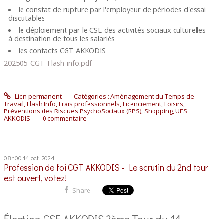
le constat de rupture par l'employeur de périodes d'essai
discutables
le déploiement par le CSE des activités sociaux culturelles
à destination de tous les salariés
les contacts CGT AKKODIS
202505-CGT-Flash-info.pdf
Lien permanent
Catégories :
Aménagement du Temps de
Travail
,
Flash Info
,
Frais professionnels
,
Licenciement
,
Loisirs
,
Préventions des Risques PsychoSociaux (RPS)
,
Shopping
,
UES
AKKODIS
0
commentaire
08h00
14
oct. 2024
Profession de foi CGT AKKODIS - Le scrutin du 2nd tour
est ouvert, votez!
Share
Élection CSE AKKODIS 2ème Tour du 14