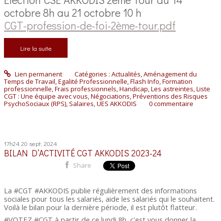
octobre 8h au 21 octobre 10 h
CGT-profession-de-foi-2ème-tour.pdf
Lire la suite
Lien permanent
Catégories :
Actualités
,
Aménagement du
Temps de Travail
,
Egalité Professionnelle
,
Flash Info
,
Formation
professionnelle
,
Frais professionnels
,
Handicap
,
Les astreintes
,
Liste
CGT : Une équipe avec vous
,
Négociations
,
Préventions des Risques
PsychoSociaux (RPS)
,
Salaires
,
UES AKKODIS
0
commentaire
17h24
20
sept. 2024
BILAN D’ACTIVITÉ CGT AKKODIS 2023-24
Share
La #CGT #AKKODIS publie régulièrement des informations
sociales pour tous les salariés, aide les salariés qui le souhaitent.
Voilà le bilan pour la dernière période, il est plutôt flatteur.
#VOTEZ #CGT à partir de ce lundi 8h, c'est vous donner la