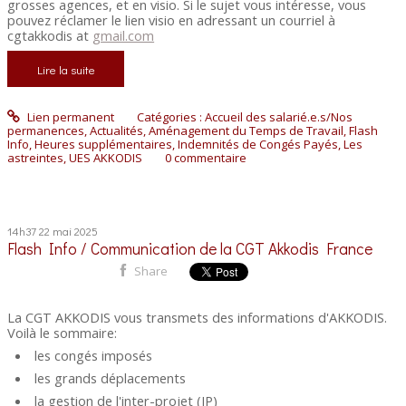
grosses agences, et en visio. Si le sujet vous intéresse, vous
pouvez réclamer le lien visio en adressant un courriel à
cgtakkodis at
gmail.com
Lire la suite
Lien permanent
Catégories :
Accueil des salarié.e.s/Nos
permanences
,
Actualités
,
Aménagement du Temps de Travail
,
Flash
Info
,
Heures supplémentaires
,
Indemnités de Congés Payés
,
Les
astreintes
,
UES AKKODIS
0
commentaire
14h37
22
mai 2025
Flash Info / Communication de la CGT Akkodis France
Share
La CGT AKKODIS vous transmets des informations d'AKKODIS.
Voilà le sommaire:
les congés imposés
les grands déplacements
la gestion de l'inter-projet (IP)