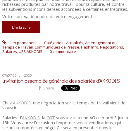
richesses produites par notre travail, pour la culture, et contre
les subventions inconsidérées accordées à certaines entreprises.
Votre sort va dépendre de votre engagement.
Lire la suite
Lien permanent
Catégories :
Actualités
,
Aménagement du
Temps de Travail
,
Communiqués de Presse
,
Flash Info
,
Négociations
,
Salaires
,
UES AKKODIS
0
commentaire
07h57
03
juin 2025
Invitation assemblée générale des salariés d'AKKODIS
Share
Chez
AKKODIS
, une négociation sur le temps de travail vient de
s'ouvrir.
Salariés d'
AKKODIS
, la
CGT
vous invite à une AG ce mardi 3 juin à
13h. Vous aurez l'occasion d'exprimer vos revendications, qui
seront remontées en négo. Ce sera en présentiel dans les